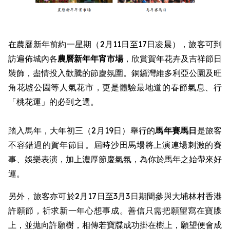
在農曆新年前約一星期（2月11日至17日凌晨），旅客可到
訪遍佈城內各
農曆新年
年宵市場
，欣賞賀年花卉及吉祥節日
裝飾，盡情投入歡騰的節慶氛圍。銅鑼灣維多利亞公園及旺
角花墟公園等人氣花市，更是體驗最地道的春節氣息、行
「桃花運」的必到之選。
踏入馬年，大年初三（2月19日）舉行的
馬年賽馬日
是旅客
不容錯過的賀年節目。屆時沙田馬場將上演連場刺激的賽
事、娛樂表演，加上濃厚節慶氣氛，為你於馬年之始帶來好
運。
另外，旅客亦可於2月17日至3月3日期間參與大埔林村香港
許願節，祈求新一年心想事成。善信只需把願望寫在寶牒
上，並拋向許願樹，相傳若寶牒成功掛在樹上，願望便會成