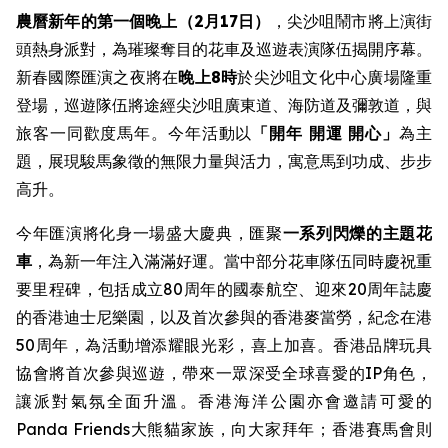
農曆新年的第一個晚上（2月17日）
，尖沙咀鬧市將上演街
頭熱身派對，為璀璨奪目的花車及巡遊表演隊伍揭開序幕。
新春國際匯演之夜將在
晚上8時
於尖沙咀文化中心廣場隆重
登場，巡遊隊伍將途經尖沙咀廣東道、海防道及彌敦道，與
旅客一同歡度馬年。今年活動以
「開年
開運 開心」
為主
題，展現駿馬象徵的無限力量與活力，寓意馬到功成、步步
高升。
今年匯演將化身一場盛大慶典，匯聚
一系列閃爍的主題花
車
，為新一年注入滿滿好運。當中部分花車隊伍同時慶祝重
要里程碑，包括成立80周年的國泰航空、迎來20周年誌慶
的香港迪士尼樂園，以及首次參與的香港麥當勞，紀念在港
50周年，為活動增添耀眼光彩，喜上加喜。香港品牌玩具
協會將首次參與巡遊，帶來一眾深受全球喜愛的IP角色，
讓派對氣氛全面升溫。香港海洋公園亦會邀請可愛的
Panda Friends大熊貓家族，向大家拜年；香港賽馬會則