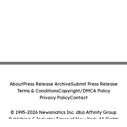
About
Press Release Archive
Submit Press Release
Terms & Conditions
Copyright/DMCA Policy
Privacy Policy
Contact
© 1995-2026 Newsmatics Inc. dba Affinity Group
Publishing & Industry Times of New York. All Rights
Reserved.