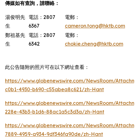
傳媒如有查詢，請聯絡：
湯俊明先
電話：2807
電郵：
生
6367
cameron.tong@hktb.com
鄭祖基先
電話：2807
電郵：
生
6342
chokie.cheng@hktb.com
此公告隨附的照片可在以下網址查看：
https://www.globenewswire.com/NewsRoom/Attachm
c0b1-4930-b690-c55abea8c621/zh-Hant
https://www.globenewswire.com/NewsRoom/Attachme
228e-43b3-b1d6-88ac1a5c3d3a/zh-Hant
https://www.globenewswire.com/NewsRoom/Attachm
7889-4959-a934-9df346fa90de/zh-Hant