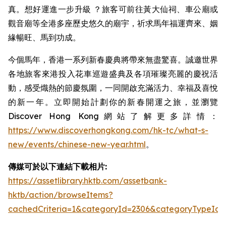
真。想好運進一步升級 ？旅客可前往黃大仙祠、車公廟或
觀音廟等全港多座歷史悠久的廟宇，祈求馬年福運齊來、姻
緣暢旺、馬到功成。
今個馬年，香港一系列新春慶典將帶來無盡驚喜。誠邀世界
各地旅客來港投入花車巡遊盛典及各項璀璨亮麗的慶祝活
動，感受熾熱的節慶氛圍，一同開啟充滿活力、幸福及喜悅
的新一年。立即開始計劃你的新春開運之旅，並瀏覽
Discover Hong Kong網站了解更多詳情：
https://www.discoverhongkong.com/hk-tc/what-s-
new/events/chinese-new-year.html
。
傳媒可於以下連結下載相片:
https://assetlibrary.hktb.com/assetbank-
hktb/action/browseItems?
cachedCriteria=1&categoryId=2306&categoryTypeId=