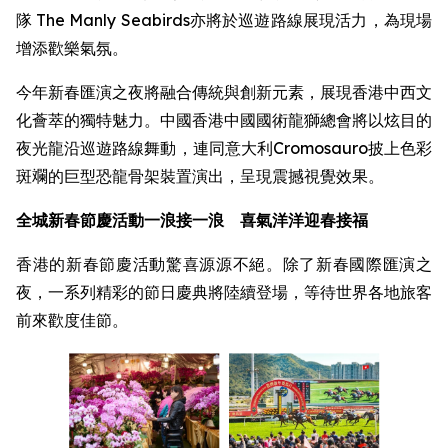
隊 The Manly Seabirds亦將於巡遊路線展現活力，為現場
增添歡樂氣氛。
今年新春匯演之夜將融合傳統與創新元素，展現香港中西文
化薈萃的獨特魅力。中國香港中國國術龍獅總會將以炫目的
夜光龍沿巡遊路線舞動，連同意大利Cromosauro披上色彩
斑斕的巨型恐龍骨架裝置演出，呈現震撼視覺效果。
全城新春節慶活動一浪接一浪 喜氣洋洋迎春接福
香港的新春節慶活動驚喜源源不絕。除了新春國際匯演之
夜，一系列精彩的節日慶典將陸續登場，等待世界各地旅客
前來歡度佳節。