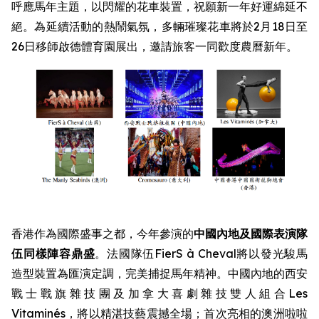
呼應馬年主題，以閃耀的花車裝置，祝願新一年好運綿延不
絕。為延續活動的熱鬧氣氛，多輛璀璨花車將於2月18日至
26日移師啟德體育園展出，邀請旅客一同歡度農曆新年。
香港作為國際盛事之都，今年參演的
中國內地及國際表演隊
伍同樣陣容鼎盛
。法國隊伍FierS à Cheval將以發光駿馬
造型裝置為匯演定調，完美捕捉馬年精神。中國內地的西安
戰士戰旗雜技團及加拿大喜劇雜技雙人組合Les
Vitaminés，將以精湛技藝震撼全場；首次亮相的澳洲啦啦