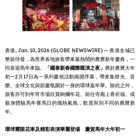
香港, Jan. 10, 2026 (GLOBE NEWSWIRE) -- 香港全城已
整裝待發，為世界各地旅客帶來最熱鬧的農曆新年慶典，一
同喜迎馬年來臨。
「國泰新春國際匯演之夜」
將於農曆大年
初一2月17日為一系列慶祝活動揭開序幕，帶來集燈光、音
樂、全球文化與節慶氛圍於一身的環球嘉年華。除此之外，
旅客亦可到年宵市場欣賞絢爛年花、前往寺廟上香祈福、或
親身體驗馬年賽馬日的熾熱氣氛，歡度與別不同的農曆新
年。
環球耀眼花車及精彩表演華麗登場 慶賀馬年大年初一