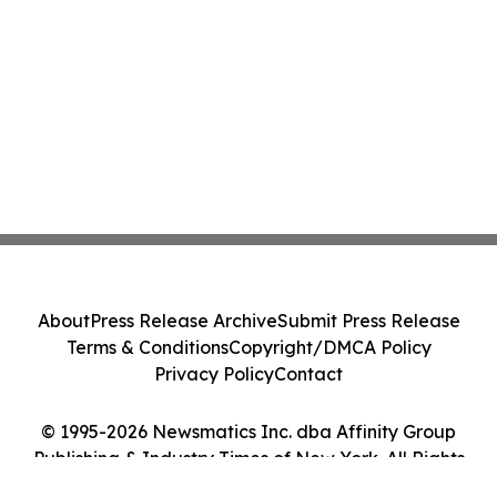
About
Press Release Archive
Submit Press Release
Terms & Conditions
Copyright/DMCA Policy
Privacy Policy
Contact
© 1995-2026 Newsmatics Inc. dba Affinity Group
Publishing & Industry Times of New York. All Rights
Reserved.