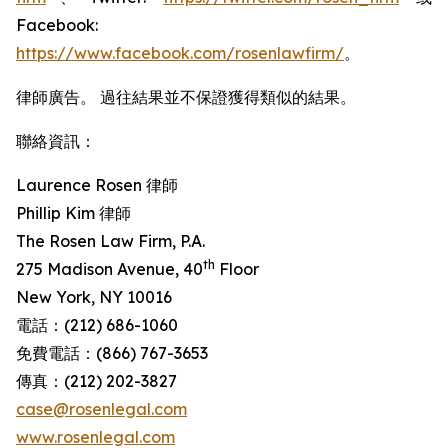
Facebook:
https://www.facebook.com/rosenlawfirm/
。
律師廣告。 過往結果並不保證獲得類似的結果。
聯絡資訊：
Laurence Rosen 律師
Phillip Kim 律師
The Rosen Law Firm, P.A.
th
275 Madison Avenue, 40
Floor
New York, NY 10016
電話：(212) 686-1060
免費電話：(866) 767-3653
傳真：(212) 202-3827
case@rosenlegal.com
www.rosenlegal.com