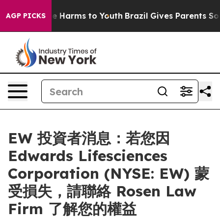
nd to Abate Harms to Youth
Brazil Gives Parents Socia
AGP PICKS
EW 投資者消息：若您因
Edwards Lifesciences
Corporation (NYSE: EW) 蒙
受損失，請聯絡 Rosen Law
Firm 了解您的權益