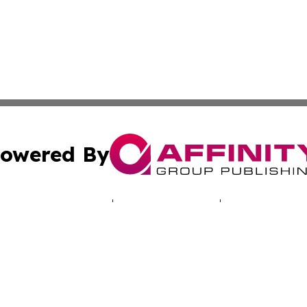
owered By
ubmit Press Release
Terms & Conditions
Copyright/DMCA
c. dba Affinity Group Publishing & Industry Times of New 
Cookie Settings / Your Privacy Choices