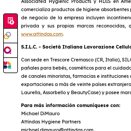
Associated Hygienic Products y HDIS en Amér
comercializa productos de higiene absorbentes 
de negocio de la empresa incluyen incontinen
privada y sus propias marcas reconocidas, 
www.attindas.com
.
S.I.L.C. - Società Italiana Lavorazione Cellu
Con sede en Trescore Cremasco (CR, Italia), SILC
pañales para bebés, cosméticos para el cuidado 
de canales minoristas, farmacias e institucione
exportaciones a más de veinte países extranjero
Laurella, Assorbello y BeautyCase) y posee marc
Para más información comuníquese con:
Michael DiMauro
Attindas Hygiene Partners
michael.dimauro@attindas.com