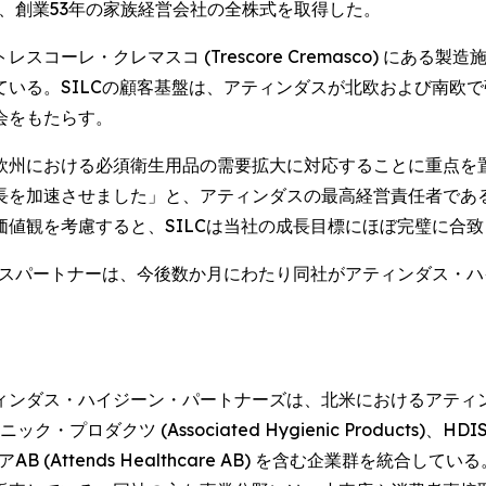
し、創業53年の家族経営会社の全株式を取得した。
m) のトレスコーレ・クレマスコ (Trescore Cremasco)
いる。SILCの顧客基盤は、アティンダスが北欧および南欧
会をもたらす。
州における必須衛生用品の需要拡大に対応することに重点を置
速させました」と、アティンダスの最高経営責任者であるエスター・ベ
値観を考慮すると、SILCは当社の成長目標にほぼ完璧に合
ネスパートナーは、今後数か月にわたり同社がアティンダス・
ダス・ハイジーン・パートナーズは、北米におけるアティンズ・
イジニック・プロダクツ (Associated Hygienic Produ
ルスケアAB (Attends Healthcare AB) を含む企業群