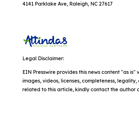
4141 Parklake Ave, Raleigh, NC 27617
Legal Disclaimer:
EIN Presswire provides this news content "as is" 
images, videos, licenses, completeness, legality, o
related to this article, kindly contact the author