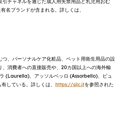
取引チャネルを通じた成人用失禁用品と乳児用おむ
社有名ブランドが含まれる。詳しくは、
用おむつ、パーソナルケア化粧品、ペット用衛生用品の設
、消費者への直接販売や、20カ国以上への海外輸
rella)、アッソルベッロ (Assorbello)、ビュ
)) も有している。詳しくは、
https://silc.it
を参照された