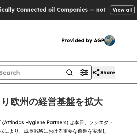
 Connected oil Companies — not Taxpayers — the 
View all
Provided by AGP
Share
より欧州の経営基盤を拡大
tindas Hygiene Partners) は本日、ソシエタ・
.p.A.) の買収により、成長戦略における重要な前進を実現し