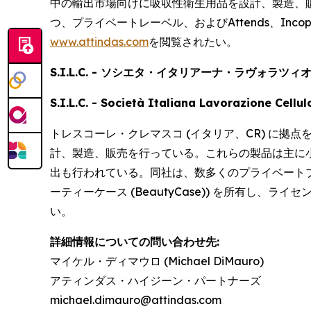
中の輸出市場向けに吸収性衛生用品を設計、製造、
つ、プライベートレーベル、および
Attends、Inco
www.attindas.com
を閲覧されたい。
S.I.L.C. - ソシエタ・イタリアーナ・ラヴォラツ
S.I.L.C. - Società Italiana Lavorazione Cellu
トレスコーレ・クレマスコ (イタリア、CR) に拠
計、製造、販売を行っている。これらの製品は主に
出も行われている。同社は、数多くのプライベートブランドに加
ーティーケース (BeautyCase)) を所有し、ライセ
い。
詳細情報についての問い合わせ先:
マイケル・ディマウロ (Michael DiMauro)
アティンダス・ハイジーン・パートナーズ
michael.dimauro@attindas.com