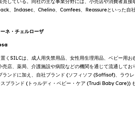
販売している。同社の主な事業分野には、小売店や消費者直接
pack、Indasec、Chelino、Comfees
、
Reassure
といった自
ィオーネ・チェルローザ
losa
点を置くSILCは、成人用失禁用品、女性用生理用品、ベビー
小売店、薬局、介護施設や病院などの機関を通じて流通しており
え、自社ブランド (ソフィソフ (Soffisof)、ラウレラ (Lau
ンスブランド (トゥルディ・ベビー・ケア (Trudi Baby Care