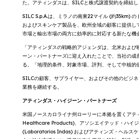
た。アティンダスは、SILCと株式譲渡契約を締結
SILC S.p.A.は、ミラノの南東22マイル (約35k
およびスキンケア製品を、欧州全域の顧客に提供して
市場と輸出市場の両方に効率的に対応する新たな機
「アティンダスの戦略的アジェンダは、北米および欧
ーン・パートナーズに迎え入れたことで、当社の成長を加
る。「地理的条件、対象市場、評判、そして中核的価
SILCの顧客、サプライヤー、およびその他のビジ
業務を継続する。
アティンダス・ハイジーン・パートナーズ
米国ノースカロライナ州ローリーに本拠を置くアティン
Healthcare Products)、アソシエイテッド・ハ
(Laboratorios Indas) およびアティンズ・ヘ