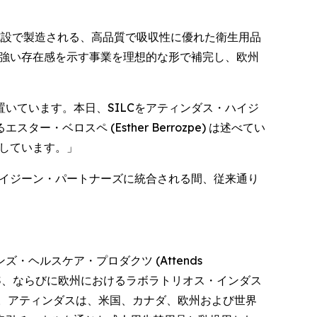
 にある製造施設で製造される、高品質で吸収性に優れた衛生用品
で強い存在感を示す事業を理想的な形で補完し、欧州
いています。本日、SILCをアティンダス・ハイジ
ロスペ (Esther Berrozpe) は述べてい
致しています。」
ハイジーン・パートナーズに統合される間、従来通り
ヘルスケア・プロダクツ (Attends
cts)、HDIS、ならびに欧州におけるラボラトリオス・インダス
を統合している。アティンダスは、米国、カナダ、欧州および世界